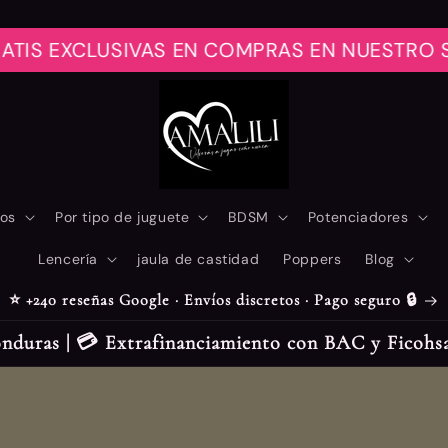
CLUSIVAS EN COMPRAS EN NUESTRO SITIOWE
los
Por tipo de juguete
BDSM
Potenciadores
Lencería
jaula de castidad
Poppers
Blog
⭐ +240 reseñas Google · Envíos discretos · Pago seguro 🔒
nduras | 💳 Extrafinanciamiento con BAC y Ficohsa 