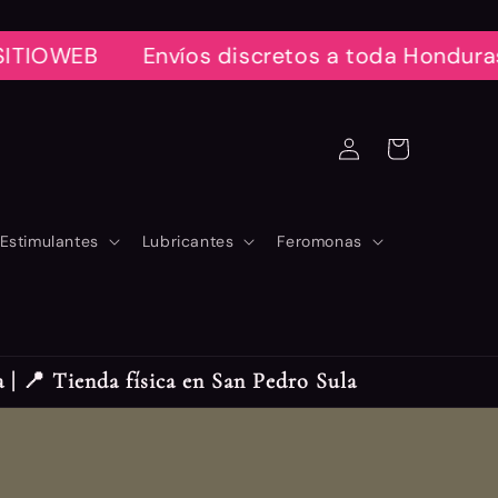
B
Envíos discretos a toda Honduras 📦
Iniciar
Carrito
sesión
Estimulantes
Lubricantes
Feromonas
| 📍 Tienda física en San Pedro Sula