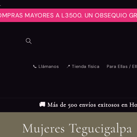
(layout/theme
.
line 288):
Error in tag
MAYORES A L3500. UN OBSEQUIO GRATIS EX
'section' -
'marquee' is
not a valid
section type
📞 Llámanos
📍 Tienda física
Para Ellas / El
🚚 Más de 500 envíos exitosos en Ho
C
Mujeres Tegucigalpa