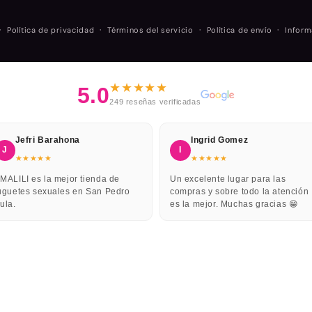
Formas
Política de privacidad
Términos del servicio
Política de envío
Inform
de
pago
★★★★★
5.0
249 reseñas verificadas
Jefri Barahona
Ingrid Gomez
J
I
★★★★★
★★★★★
MALILI es la mejor tienda de
Un excelente lugar para las
uguetes sexuales en San Pedro
compras y sobre todo la atención
ula.
es la mejor. Muchas gracias 😁