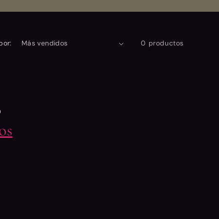
por:
0 productos
o
os