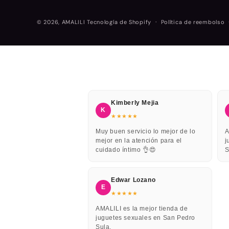
© 2026,
AMALILI
Tecnología de Shopify
Política de reembolso
Kimberly Mejia
K
★★★★★
Muy buen servicio lo mejor de lo
A
mejor en la atención para el
j
cuidado íntimo 👌😍
S
Edwar Lozano
E
★★★★★
AMALILI es la mejor tienda de
juguetes sexuales en San Pedro
Sula.